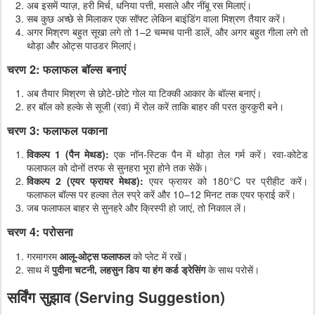
अब इसमें प्याज़, हरी मिर्च, धनिया पत्ती, मसाले और नींबू रस मिलाएं।
सब कुछ अच्छे से मिलाकर एक सॉफ्ट लेकिन बाइंडिंग वाला मिश्रण तैयार करें।
अगर मिश्रण बहुत सूखा लगे तो 1–2 चम्मच पानी डालें, और अगर बहुत गीला लगे तो
थोड़ा और ओट्स पाउडर मिलाएं।
चरण 2: फलाफल बॉल्स बनाएं
अब तैयार मिश्रण से छोटे-छोटे गोल या टिक्की आकार के बॉल्स बनाएं।
हर बॉल को हल्के से सूजी (रवा) में रोल करें ताकि बाहर की परत कुरकुरी बने।
चरण 3: फलाफल पकाना
विकल्प 1 (पैन मेथड):
एक नॉन-स्टिक पैन में थोड़ा तेल गर्म करें। रवा-कोटेड
फलाफल को दोनों तरफ से सुनहरा भूरा होने तक सेकें।
विकल्प 2 (एयर फ्रायर मेथड):
एयर फ्रायर को 180°C पर प्रीहीट करें।
फलाफल बॉल्स पर हल्का तेल स्प्रे करें और 10–12 मिनट तक एयर फ्राई करें।
जब फलाफल बाहर से सुनहरे और क्रिस्पी हो जाएं, तो निकाल लें।
चरण 4: परोसना
गरमागरम
आलू-ओट्स फलाफल
को प्लेट में रखें।
साथ में
पुदीना चटनी, लहसुन डिप या हंग कर्ड ड्रेसिंग
के साथ परोसें।
सर्विंग सुझाव (Serving Suggestion)