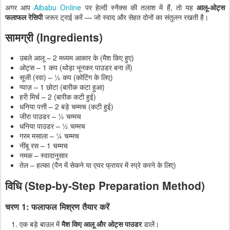
अगर आप
Aibabu Online
पर हेल्दी स्नैक्स की तलाश में हैं, तो यह
आलू-ओट्स
फलाफल रेसिपी
जरूर ट्राई करें — जो स्वाद और सेहत दोनों का संतुलन रखती है।
सामग्री (Ingredients)
उबले आलू – 2 मध्यम आकार के (मैश किए हुए)
ओट्स – 1 कप (थोड़ा भूनकर पाउडर बना लें)
सूजी (रवा) – ½ कप (कोटिंग के लिए)
प्याज़ – 1 छोटा (बारीक कटा हुआ)
हरी मिर्च – 2 (बारीक कटी हुई)
धनिया पत्ती – 2 बड़े चम्मच (कटी हुई)
जीरा पाउडर – ½ चम्मच
धनिया पाउडर – ½ चम्मच
गरम मसाला – ¼ चम्मच
नींबू रस – 1 चम्मच
नमक – स्वादानुसार
तेल – हल्का (पैन में सेकने या एयर फ्रायर में स्प्रे करने के लिए)
विधि (Step-by-Step Preparation Method)
चरण 1: फलाफल मिश्रण तैयार करें
एक बड़े बाउल में
मैश किए आलू और ओट्स पाउडर
डालें।