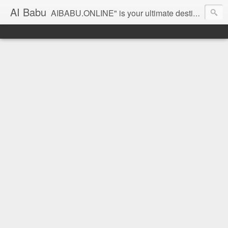
AI Babu
AIBABU.ONLINE" is your ultimate destination for authentic and easy-to-follow Indian vegetarian recipes in Hindi. Our collection includes a wide variety of dishes, from classic regional curries and sabzis to popular street food, healthy snacks, and festive sweets. Each recipe is detailed with step-by-step instructions, ensuring that even beginners can cook delicious, home-style meals with confidence. Explore our categories like breakfast recipes, quick dinner ideas, special festival dishes HINDI